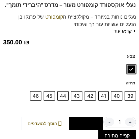
נעלי אוקספורד קומפורט מעור –
מדרס "היברידי תומך".
נעלים נוחות במיוחד – מקולקציית ה
קומפורט
של פרנקו בן
הנעליים עשויות עור רך ואיכותי
+ קראו עוד
ספידות וביטנות נושמות וסופגות זיעה.
דגם זה מגיע גם במידה גדולה (47-48) לחץ כאן
350.00
₪
צבע
מידה
46
45
44
43
42
41
40
39
-
+
הוספה לסל
הוסף למועדפים
קנייה מהירה