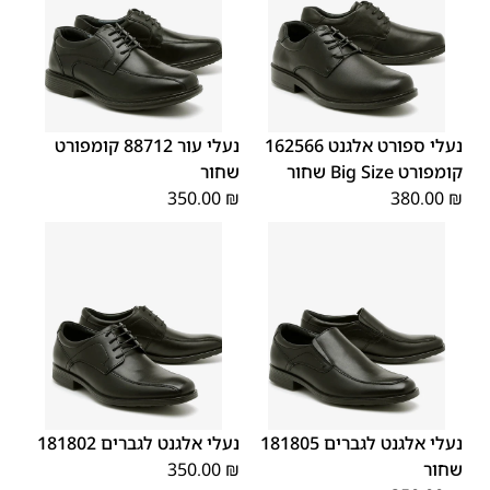
45
44
43
42
41
40
39
46
48
47
נעלי ספורט אלגנט 162566
נעלי עור 88712 קומפורט
קומפורט Big Size שחור
שחור
350.00
₪
380.00
₪
45
44
43
42
41
40
39
45
44
43
42
41
40
39
46
46
נעלי אלגנט לגברים 181805
נעלי אלגנט לגברים 181802
שחור
₪
350.00