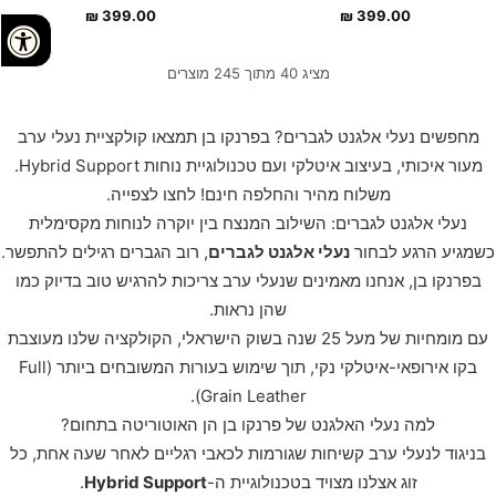
₪
399.00
₪
399.00
מציג 40 מתוך 245 מוצרים
מחפשים נעלי אלגנט לגברים? בפרנקו בן תמצאו קולקציית נעלי ערב
מעור איכותי, בעיצוב איטלקי ועם טכנולוגיית נוחות Hybrid Support.
משלוח מהיר והחלפה חינם! לחצו לצפייה.
נעלי אלגנט לגברים: השילוב המנצח בין יוקרה לנוחות מקסימלית
כשמגיע הרגע לבחור
נעלי אלגנט לגברים
, רוב הגברים רגילים להתפשר.
בפרנקו בן, אנחנו מאמינים שנעלי ערב צריכות להרגיש טוב בדיוק כמו
שהן נראות.
עם מומחיות של מעל 25 שנה בשוק הישראלי, הקולקציה שלנו מעוצבת
בקו אירופאי-איטלקי נקי, תוך שימוש בעורות המשובחים ביותר (Full
Grain Leather).
למה נעלי האלגנט של פרנקו בן הן האוטוריטה בתחום?
בניגוד לנעלי ערב קשיחות שגורמות לכאבי רגליים לאחר שעה אחת, כל
זוג אצלנו מצויד בטכנולוגיית ה-
Hybrid Support
.