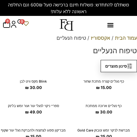
משתלם להתחדש: משלוח חינם ברכישה מעל 600₪ וגם החלפה
ראשונה ללא עלות!
0
0
נעליים במידות גדולות (47-50)
עמוד הבית
/
אקססוריז
/ טיפוח הנעליים
טיפוח הנעליים
סינון מוצרים
New Collection
New Collection
כף נעליים קצרה מתכת שחור
Blink מקס וויט לבן
₪
30.00
₪
15.00
New Collection
כף נעליים ארוכה ממתכת
ספריי ניקוי לנעלי עור ועור זמש בלינק
₪
49.00
₪
30.00
מברשת לניקוי זמש ונובוק Gold Care
מבריקון ספוג לצחצוח ולהברקת נעלי עור שקוף
₪
15.00
₪
25.00