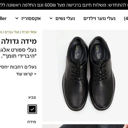
ש: משלוח חינם ברכישה מעל 600₪ וגם החלפה ראשונה ללא עלות!
נעלי נוער וילדים
נעלי נשים
אקססוריז
ller
עמוד הבית
/
נעלי גברים
/
נע
מידה גדולה קומפורט
נעלי ספורט אלגנ
"היברידי תומך".
נעלים רחבות יחסית
+ קראו עוד
מומלץ להליכה וע
נעלים נוחות במיוח
הנעליים עשויות עור 
ספידות וביטנות נוש
צבע
מידה