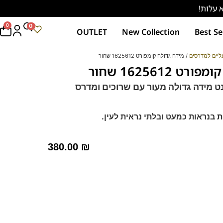
0
0
OUTLET
New Collection
Best Se
ליים למדרסים
/ מידה גדולה קומפורט 1625612 שחור
 1625612 שחור
ט מידה גדולה מעור עם שרוכים ו
מדרס
 בנראות כמעט ובלתי נראית לעין.
מידה ממושכת.
ד -מקולקציית ה
קומפורט
פרנקו בן
380.00
₪
רך ואיכותי.
מות וסופגות זיעה.