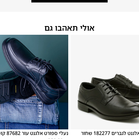
אולי תאהבו גם
46
45
44
43
42
41
40
39
46
45
44
43
42
לגברים 182277 שחור
נעלי ספורט אלגנט עור 87682 קומפורט שחור