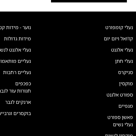
נעלי קומפורט
נוער - מידות קט
קז'ואל ויום יום
מידות גדולות
נעלי אלגנט
נעלי אלגנט לנש
נעלי חתן
נעליים מותאמו
סניקרס
נעליים רחבות
צוות השירות
💬
נחזור אליך בהקדם
מוקסין
כפכפים
חגורות עור לגבר
ספורט אלגנט
ארנקים לגבר
מגפיים
בוקסרים וגרביי
פאשן ספורט
נעלי נשים
מוקסין לנשים