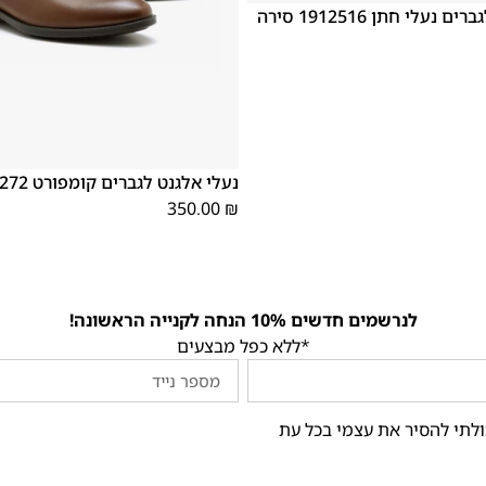
נעלי אלגנט לגברים נעלי חתן 1912516 סירה
46
39
45
44
43
42
41
40
נעלי אלגנט לגברים קומפורט 182272 חום
350.00
₪
לנרשמים חדשים 10% הנחה לקנייה הראשונה!
*ללא כפל מבצעים
ולתי להסיר את עצמי בכל עת