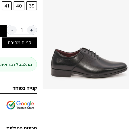
41
40
39
-
+
ה
קנייה מהירה
מתלבט? דבר איתנ
קנייה בטוחה
תכונות הנעליים