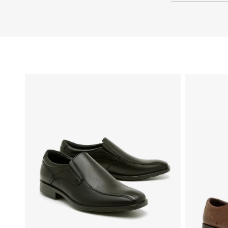
46
44
43
42
41
45
40
39