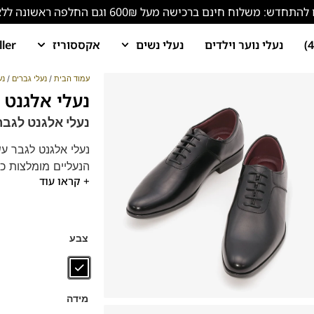
ש: משלוח חינם ברכישה מעל 600₪ וגם החלפה ראשונה ללא עלות!
נעלי נוער וילדים
נעלי נשים
אקססוריז
ller
עמוד הבית
/
נעלי גברים
/
נע
נעלי אלגנט לגבר 2564
נעלי אלגנט לגבר 912564
נעלי אלגנט לגבר עשו
הנעליים מומלצות כנ
+ קראו עוד
מגיע עם
מדרס "היב
נעלים נוחות במיוחד
צבע
מידה