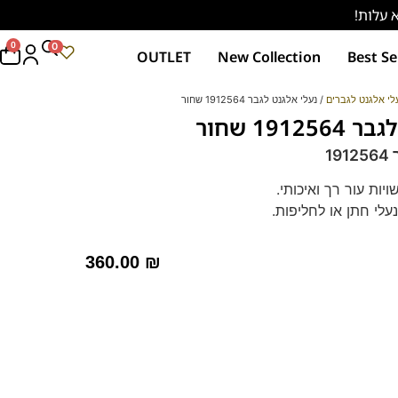
0
0
OUTLET
New Collection
Best Se
לי אלגנט לגברים
/ נעלי אלגנט לגבר 1912564 שחור
191 שחור
1
יות עור רך ואיכותי.
עלי חתן או לחליפות.
רידי תומך".
 – מקולקציית ה
קומפורט
של פרנקו בן
360.00
₪