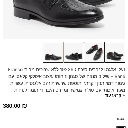
נעלי אלגנט לגברים סירה 192260 ללא שרוכים מבית Franco
Bane – שילוב מנצח של סגנון ונוחות! עיצוב איטלקי קלאסי עם
גימור דמוי תנין יוקרתי ותוספת שרשרת זהב אלגנטית. עשויות
מעור איכותי עם סוליה גמישה ומדרס היברידי תומך לנוחות
+ קראו עוד
מקסימלית. מושלמות לאירועים מיוחדים או ללבוש אלגנטי בכל
שעות היום.
380.00
₪
צבע