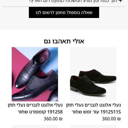
תוך כמה זמן מגיע המשלוח לצפון/דרום הארץ?
שאלה נוספת? מוזמן לרשום לנו
אולי תאהבו גם
45
44
43
42
41
40
39
45
44
43
42
41
40
39
46
46
נעלי אלגנט לגברים נעלי חתן
נעלי אלגנט לגברים נעלי חתן
1912511S עור זמש שחור
191258 קומפורט שחור
360.00
₪
360.00
₪