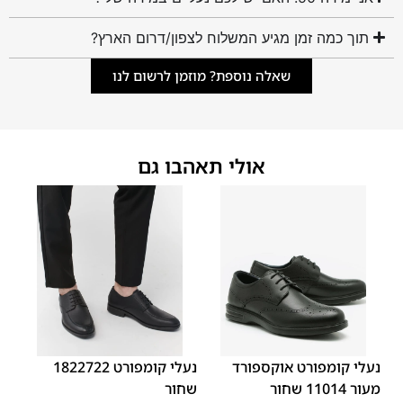
תוך כמה זמן מגיע המשלוח לצפון/דרום הארץ?
שאלה נוספת? מוזמן לרשום לנו
אולי תאהבו גם
45
44
43
42
41
40
39
45
44
43
42
41
40
39
46
46
נעלי קומפורט אוקספורד
נעלי קומפורט 1822722
מעור 11014 שחור
שחור