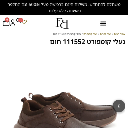
משתלם להתחדש: משלוח חינם ברכישה מעל 600₪ וגם החלפה
ראשונה ללא עלות!
0
0
נעליים במידות גדולות (47-50)
עמוד הבית
/
נעלי גברים
/
נעלי קומפורט
/ נעלי קומפורט 111552 חום
נעלי קומפורט 111552 חום
‹
›