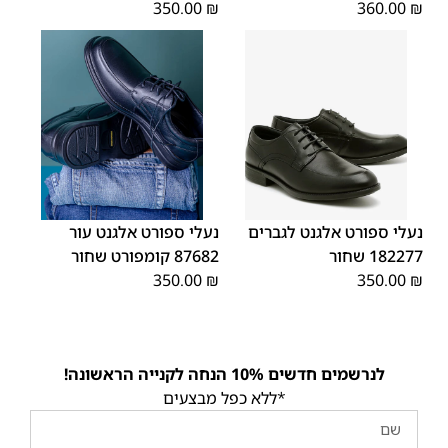
350.00
₪
360.00
₪
45
44
43
42
41
40
39
45
44
43
42
41
40
39
46
46
נעלי ספורט אלגנט לגברים
נעלי ספורט אלגנט עור
182277 שחור
87682 קומפורט שחור
350.00
₪
350.00
₪
לנרשמים חדשים 10% הנחה לקנייה הראשונה!
*ללא כפל מבצעים