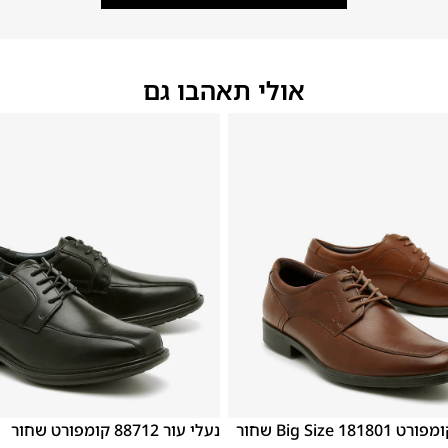
אולי תאהבו גם
46
45
44
43
42
41
40
39
1 Big Size שחור
נעלי עור 88712 קומפורט שחור