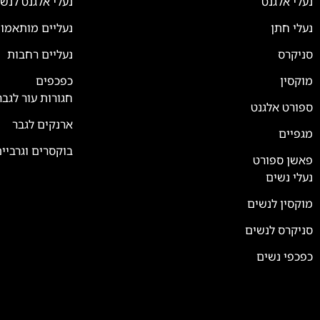
נעלי אלגנט
נעלי אלגנט לנש
נעלי חתן
נעליים מותאמו
סניקרס
נעליים רחבות
צוות השירות
💬
נחזור אליך בהקדם
מוקסין
כפכפים
חגורות עור לגבר
ספורט אלגנט
ארנקים לגבר
מגפיים
בוקסרים וגרביי
פאשן ספורט
נעלי נשים
מוקסין לנשים
סניקרס לנשים
כפכפי נשים