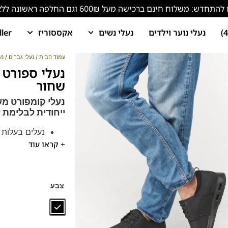
ש: משלוח חינם ברכישה מעל 600₪ וגם החלפה ראשונה ללא עלות!
נעלי נוער וילדים
נעלי נשים
אקססוריז
ller
עמוד הבית
/
נעלי גברים
/
נע
שחור
נעלי קומפורט מע
ייחודית לבלימת ז
נעלים בעלות 
+ קראו עוד
בולם זעזועים
נעלים נוחות במיוח
בן
הנעליים עשויות עור 
צבע
ספידות וביטנות נוש