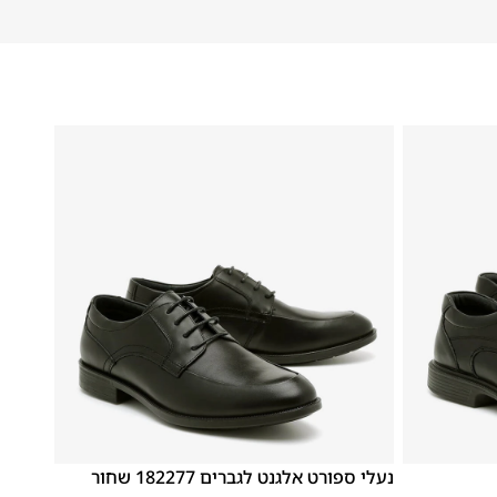
46
45
44
43
42
41
40
39
נעלי ספורט אלגנט לגברים 182277 שחור