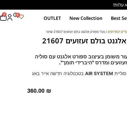
0
0
OUTLET
New Collection
Best Se
ליים למדרסים
/ נעלי ספורט אלגנט בולם זעזועים 21607 שחור
נעלי ספורט אלגנט בולם זעזועים 21607
ור משומן בעיצוב ספורט אלגנט עם סוליה
עזועים ו
מדרס "היברידי תומך".
סוליית
AIR SYSTEM
בטכנולוגיה חדשה אייר באג
ד לעמידה ממושכת – מקולקציית ה
קומפורט
של פרנקו
360.00
₪
רך ואיכותי
מות וסופגות זיעה.