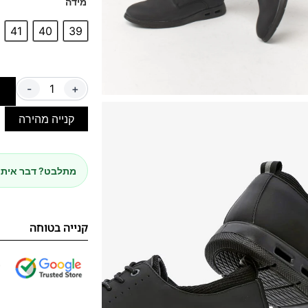
מידה
41
40
39
-
+
ה
קנייה מהירה
מתלבט? דבר איתנ
קנייה בטוחה