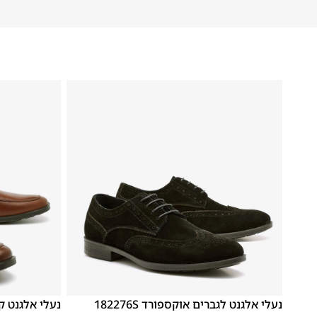
48
47
46
45
44
43
42
41
40
39
נעלי אלגנט לגברים אוקספורד 182276S
נעלי אלגנט קומפורט 81801