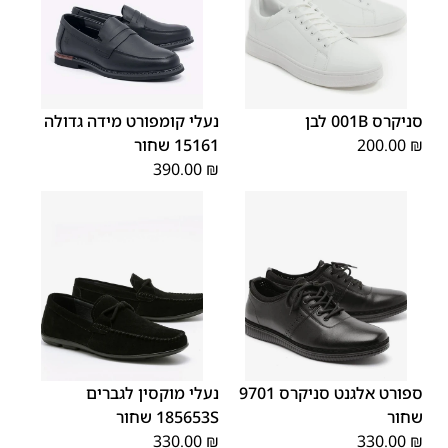
40
39
38
37
36
35
סניקרס 001B לבן
נעלי קומפורט מידה גדולה
₪
200.00
15161 שחור
390.00
₪
44
43
41
ספורט אלגנט סניקרס 9701
נעלי מוקסין לגברים
שחור
185653S שחור
330.00
₪
330.00
₪