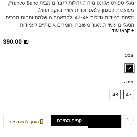
נעלי ספורט אלגנט מידות גדולות לגברים מבית Franco Bane,
מעוצבות בסגנון קלאסי וכרית אוויר בעקב הנעל.
זמינות במידות גדולות 47-48, להתאמה מושלמת ונוחות מרבית.
הנעליים עשויות מעור משובח וחומרים איכותיים לעמידות
+ קראו עוד
ואלגנטיות. סוליה רכה, גמישה וקלה במיוחד המבטיחה הליכה
נעימה וקלילה.
390.00
₪
כוללות מדרס היברידי תומך ונשלף לנוחות אנטומית ותמיכה
אופטימלית.
צבע
מידה
48
47
קנייה מהירה
הוספה לסל
הוסף למועדפים