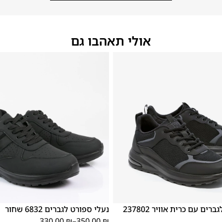
אולי תאהבו גם
46
45
44
43
42
41
40
39
46
45
44
43
42
נעלי ספורט לגברים עם כרית אוויר 237802
נעלי ספורט לגברים 6832 שחור
330.00
₪
–
350.00
₪