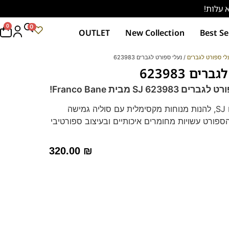
0
0
OUTLET
New Collection
Best Se
לי ספורט לגברים
/ נעלי ספורט לגברים 623983
ים 623983
6 SJ מבית Franco Bane!
נעלי ספורט לגברים SJ, להנות מנוחות מקסימלית עם סוליה גמישה
ספורט עשויות מחומרים איכותיים ובעיצוב ספורטיבי
ת ליום יום ולערב.
 מדרס נשלף שניתן להחלפה במדרס אורטופדי,
320.00
₪
שלמת.