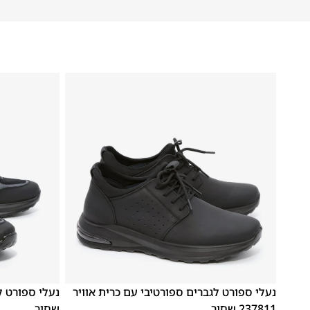
41
40
39
46
45
44
43
42
41
40
39
נעלי ספורט לגברים ספורטיבי עם כרית אוויר
237811 שחור
שחור