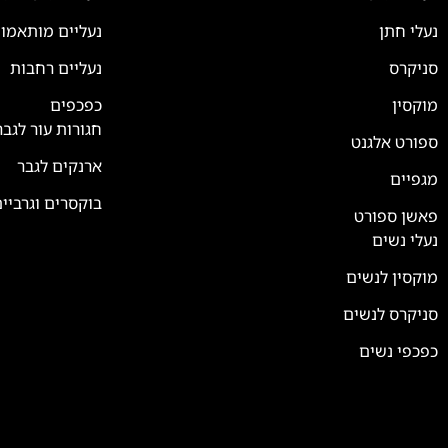
נעלי חתן
נעליים מותאמו
סניקרס
נעליים רחבות
צוות השירות
💬
נחזור אליך בהקדם
מוקסין
כפכפים
חגורות עור לגבר
ספורט אלגנט
ארנקים לגבר
מגפיים
בוקסרים וגרביי
פאשן ספורט
נעלי נשים
מוקסין לנשים
סניקרס לנשים
כפכפי נשים