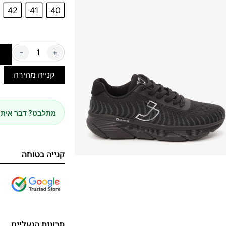
42
41
40
-
+
ה
קנייה מהירה
מתלבט? דבר איתנ
קנייה בטוחה
תכונות הנעליים