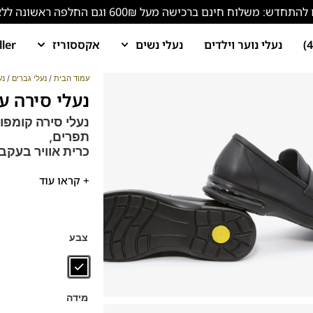
ש: משלוח חינם ברכישה מעל 600₪ וגם החלפה ראשונה ללא עלות!
נעלי נוער וילדים
נעלי נשים
אקססוריז
ller
עמוד הבית
/
נעלי גברים
/
נע
נעלי סירה עם כרי
נעלי סירה קומפו
תפרים,
כרית אוויר בעקב 
נעלים בעלות 
+ קראו עוד
בולם זעזועים
נעלים נוחות במיוח
בן
צבע
הנעליים עשויות עור 
ספידות וביטנות נוש
מידה