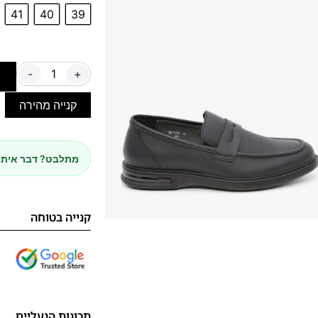
41
40
39
-
+
ה
קנייה מהירה
מתלבט? דבר איתנ
קנייה בטוחה
תכונות הנעליים