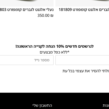
46
44
43
42
41
40
45
39
46
45
44
43
42
נעלי אלגנט לגברים אלגנט קומפורט 181809
נעלי אלגנט לגברים קומפורט 181803 שחור
350.00
₪
לנרשמים חדשים 10% הנחה לקנייה הראשונה!
*ללא כפל מבצעים
ולתי להסיר את עצמי בכל עת
נות
החשבון שלי