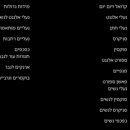
קז'ואל ויום יום
מידות גדולות
נעלי אלגנט
נעלי אלגנט לנש
נעלי חתן
נעליים מותאמו
סניקרס
נעליים רחבות
צוות השירות
💬
נחזור אליך בהקדם
מוקסין
כפכפים
חגורות עור לגבר
ספורט אלגנט
ארנקים לגבר
מגפיים
בוקסרים וגרביי
פאשן ספורט
נעלי נשים
מוקסין לנשים
סניקרס לנשים
כפכפי נשים