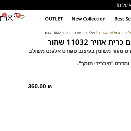
0
0
OUTLET
New Collection
Best Se
לי ספורט אלגנט לגברים
/ נעלי סירה עם כרית אוויר 11032 שחור
ת אוויר 11032 שחור
רט מעור משומן בעיצוב ספורט אלגנט משולב
ו
מדרס "היברידי תומך".
סוליית
AIR SYSTEM
בטכנולוגיה חדשה אייר באג
360.00
₪
ד לעמידה ממושכת – מקולקציית ה
קומפורט
של פרנקו
רך ואיכותי
מות וסופגות זיעה.