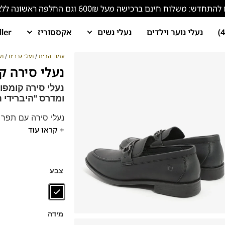
ש: משלוח חינם ברכישה מעל 600₪ וגם החלפה ראשונה ללא עלות!
נעלי נוער וילדים
נעלי נשים
אקססוריז
ller
עמוד הבית
/
נעלי גברים
/
נע
נעלי סירה קומפורט 
נעלי סירה קומפו
ומדרס "היברידי ת
נעלי סירה עם תפר 
+ קראו עוד
נעלים נוחות במיוחד
הנעליים עשויות עור 
ספידות וביטנות נוש
דגם זה מגיע גם במידות 6-48
צבע
מידה