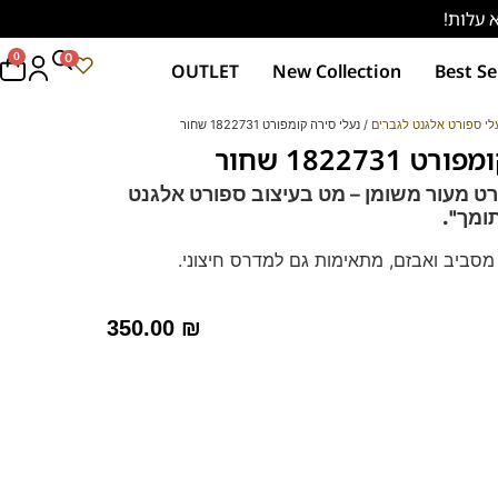
0
0
OUTLET
New Collection
Best Se
לי ספורט אלגנט לגברים
/ נעלי סירה קומפורט 1822731 שחור
1822731 שחור
רט מעור משומן – מט בעיצוב ספורט אלגנט
ומך".
מסביב ואבזם, מתאימות גם למדרס חיצוני.
 – מקולקציית ה
קומפורט
של פרנקו בן
רך ואיכותי.
350.00
₪
מות וסופגות זיעה.
4 לחץ כאן