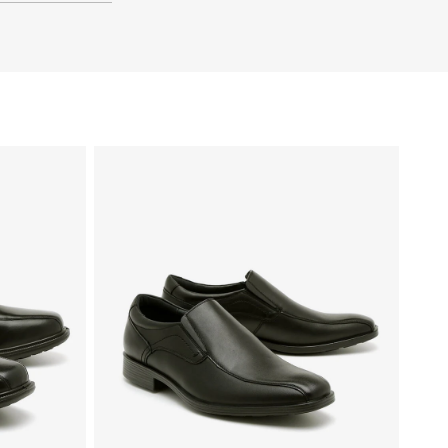
41
40
39
48
47