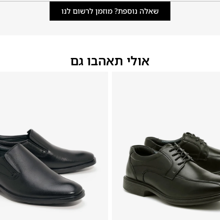
שאלה נוספת? מוזמן לרשום לנו
אולי תאהבו גם
44
43
40
45
46
42
41
39
46
45
44
43
42