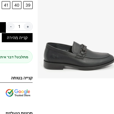
41
40
39
-
+
ה
קנייה מהירה
מתלבט? דבר איתנ
קנייה בטוחה
תכונות הנעליים