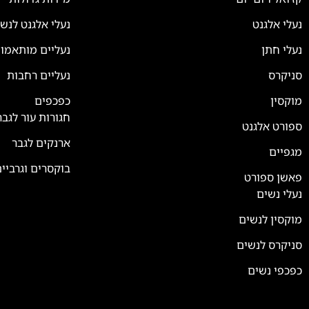
נעלי אלגנט
נעלי אלגנט לנש
נעלי חתן
נעליים מותאמו
סניקרס
נעליים רחבות
צוות השירות
💬
נחזור אליך בהקדם
מוקסין
כפכפים
חגורות עור לגבר
ספורט אלגנט
ארנקים לגבר
מגפיים
בוקסרים וגרביי
פאשן ספורט
נעלי נשים
מוקסין לנשים
סניקרס לנשים
כפכפי נשים