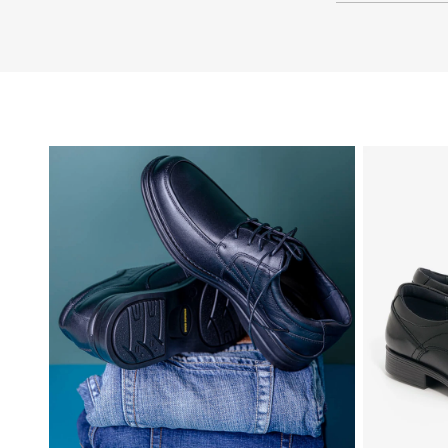
46
45
44
43
42
41
40
39