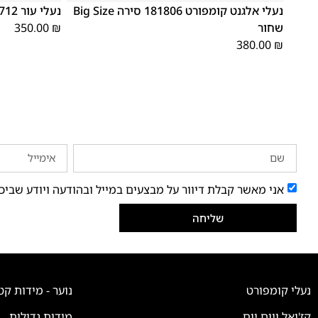
נעלי אלגנט קומפורט 181806 סירה Big Size
נעלי עור 88712 קומפורט שחור
שחור
₪
350.00
380.00
₪
אני מאשר קבלת דיוור על מבצעים במייל ובהודעה ויודע שביכ
שליחה
נעלי קומפורט
נוער - מידות קט
קז'ואל ויום יום
מידות גדולות