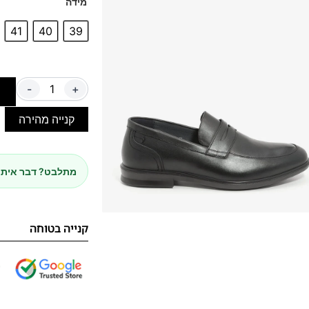
מידה
41
40
39
-
+
ה
קנייה מהירה
מתלבט? דבר איתנ
קנייה בטוחה