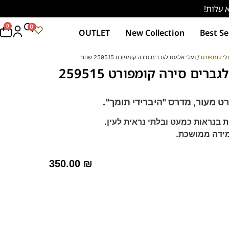
0
0
OUTLET
New Collection
Best Se
לי קומפורט
/ נעלי אלגנט לגברים סירה קומפורט 259515 שחור
נעלי אלגנט לגברים סירה קומפורט 259515
רט מעור,
מדרס "היברידי תומך".
 בנראות כמעט ובלתי נראית לעין.
מידה ממושכת.
קחת מידה אחת פחות
350.00
₪
ד -מקולקציית ה
קומפורט
פרנקו בן
רך ואיכותי.
מות וסופגות זיעה.