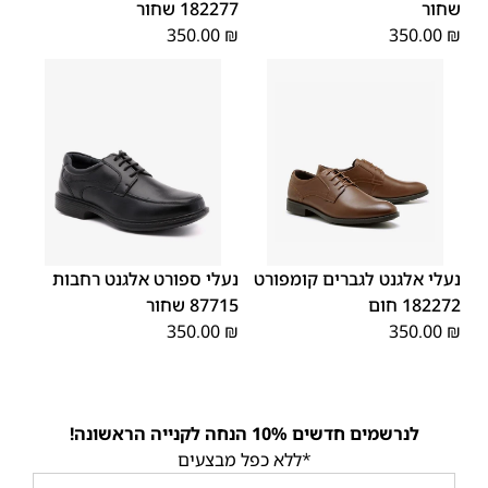
שחור
182277 שחור
350.00
₪
350.00
₪
45
44
43
42
41
40
39
39
45
44
43
42
41
40
46
46
נעלי אלגנט לגברים קומפורט
נעלי ספורט אלגנט רחבות
182272 חום
87715 שחור
350.00
₪
350.00
₪
לנרשמים חדשים 10% הנחה לקנייה הראשונה!
*ללא כפל מבצעים