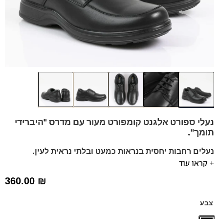
נעלי ספורט אלגנט קומפורט מעור עם
מדרס "היברידי
תומך".
נעלים רחבות יחסית בנראות כמעט ובלתי נראית לעין.
+ קראו עוד
מומלץ להליכה ועמידה ממושכת.
נעלים נוחות במיוחד -מקולקציית ה
קומפורט
פרנקו בן
360.00
₪
הנעליים עשויות עור רך ואיכותי.
ספידות וביטנות נושמות וסופגות זיעה.
צבע