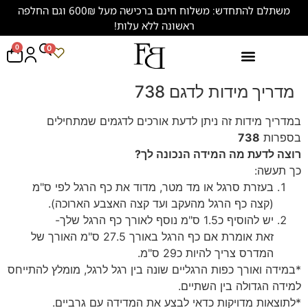
משתלם להתחדש: משלוח חינם ברכישה מעל 600₪ וגם החלפה
ראשונה ללא עלות!
0
0
נעליים במידות גדולות (47-50)
מדריך מידות לדגם 738
במדריך מידות זה ניתן לדעת אורכים לדגמים שמתחילים
בספרות
738
רוצה לדעת מה המידה הנכונה לך?
כך תעשה:
בעזרת סרגל או מד מטר, מדוד את כף הרגל לפי ס"מ
(קצה כף הרגל מהעקב ועד קצה האצבע הארוכה).
יש להוסיף כ1.5 ס"מ נוסף לאורך כף הרגל שלך-
זאת אומרת אם כף הרגל באורך 27.5 ס"מ האורך של
המדרס צריך להיות כ29 ס"מ.
*במידה ואורך כפות הרגליים שונה בין רגל לרגל, מומלץ להתייחס
למידה הגדולה בין השתיים.
*לתוצאות מדויקות כדאי לבצע את המדידה עם גרביים.