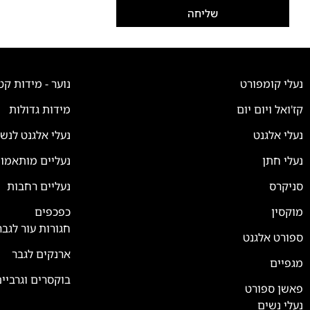
שליחה
נעלי קומפורט
נוער - מידות קט
קז'ואל ויום יום
מידות גדולות
נעלי אלגנט
נעלי אלגנט לנש
צוות השירות
💬
נעלי חתן
נעליים מותאמו
נחזור אליך בהקדם
סניקרס
נעליים רחבות
מוקסין
כפכפים
חגורות עור לגבר
ספורט אלגנט
ארנקים לגבר
מגפיים
בוקסרים וגרביי
פאשן ספורט
נעלי נשים