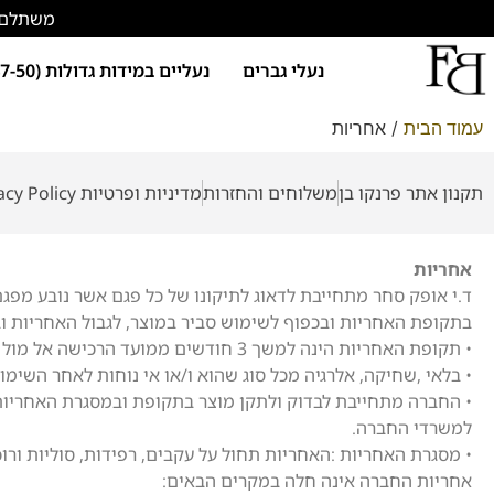
משתלם להתחד
נעלי גברים
נעליים במידות גדולות (47-50)
עמוד הבית
/ אחריות
תקנון אתר פרנקו בן
משלוחים והחזרות
מדיניות ופרטיות Privacy Policy
אחריות
ד.י אופק סחר מתחייבת לדאוג לתיקונו של כל פגם אשר נובע מפג
בתקופת האחריות ובכפוף לשימוש סביר במוצר, לגבול האחריות וב
• תקופת האחריות הינה למשך 3 חודשים ממועד הרכישה אל מול הצגת חשבונית קנייה.
• בלאי ,שחיקה, אלרגיה מכל סוג שהוא ו/או אי נוחות לאחר השימ
למשרדי החברה.
• מסגרת האחריות :האחריות תחול על עקבים, רפידות, סוליות ורוכ
אחריות החברה אינה חלה במקרים הבאים: