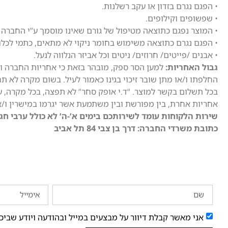
• הפגם נגרם בזדון או עקב רשלנות.
• שפשופים וקילופים.
• המוצר נפגם כתוצאה מטיפול של גורם שאינו מוסמך ע”י החברה (
• הפגם נגרם כתוצאה משימוש בחומר ניקוי לא מתאים, כתמי לכלוך 
• אבנים /פייטים/ חרוזים/ ניטים וכל אביזר הנלווה לנעל.
גבול האחריות:
למען הסר ספק, מובהר בזאת כי אחריות החברה וה
החלפתו ו/או מתן שובר זיכוי בגינו כאמור לעיל. בשום מקרה לא תח
בכל תשלום בקשר למוצר. “ד.י אופק סחר” לא תפצה, בכל מקרה, על 
אחריות אחרת, בין מפורשת ובין משתמעת אשר יגרמו במישרין ו/
שירות הלקוחות עומד לשירותכם בימים א’-ה’ לא כולל ערבי חג בין השעות 10:00 – 17:00 בט
כתובת משרדי החברה: דרך בן צבי 84 תל אביב
אני מאשר קבלת דיוור על מבצעים במייל ובהודעה ויודע שביכ