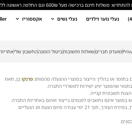
ש: משלוח חינם ברכישה מעל 600₪ וגם החלפה ראשונה ללא עלות!
נעלי נוער וילדים
נעלי נשים
אקססוריז
ller
מועדון חברים
שאלות ותשובות
ביטול הזמנה
החשבון שלי
אחריות
ם בחומר או בהליך הייצור במוצרי ההנעלה מהמותג
פרנקו
בן, וזאת
תנאי שהמוצר יגיע ישירות למשרדי החברה.
וש במוצר אינם נחשבים לפגמים בייצור ואינם באחריות החברה.
• החברה מתחייבת לבדוק ולתקן מוצר בתקופת ובמסגרת האחריות, במידת הצורך, תוך 21 ימי עבודה מיום הגעת זוג הנעליים
סנים.