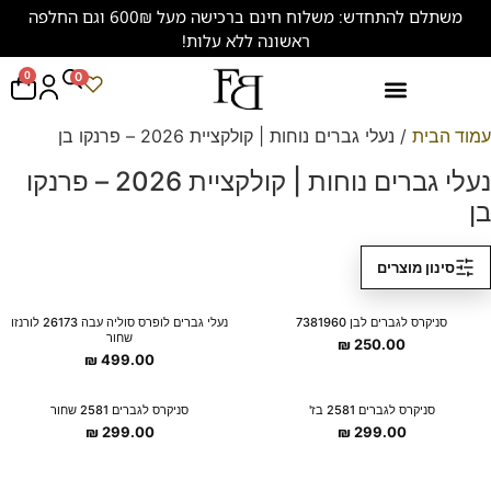
משתלם להתחדש: משלוח חינם ברכישה מעל 600₪ וגם החלפה
ראשונה ללא עלות!
0
0
נעליים במידות גדולות (47-50)
עמוד הבית
/ נעלי גברים נוחות | קולקציית 2026 – פרנקו בן
נעלי גברים נוחות | קולקציית 2026 – פרנקו
בן
סינון מוצרים
New Collection
New Collection
סניקרס לגברים לבן 7381960
נעלי גברים לופרס סוליה עבה 26173 לורנזו
שחור
₪
250.00
₪
499.00
New Collection
New Collection
סניקרס לגברים 2581 בז'
סניקרס לגברים 2581 שחור
₪
299.00
₪
299.00