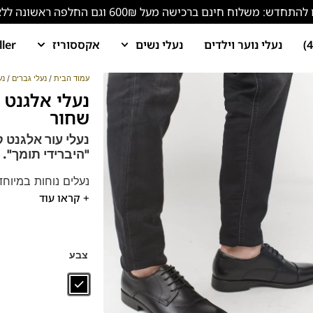
ש: משלוח חינם ברכישה מעל 600₪ וגם החלפה ראשונה ללא עלות!
נעלי נוער וילדים
נעלי נשים
אקססוריז
ller
עמוד הבית
/
נעלי גברים
/
נע
שחור
נעלי עור אלגנט 
"היברידי תומך".
נעלים נוחות במיוחד
+ קראו עוד
הנעליים עשויות עור 
ספידות וביטנות נוש
דגם זה מגיע גם במידות קטנות (
צבע