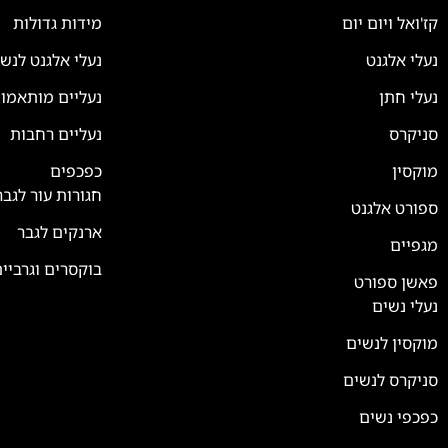
קז'ואל ויום יום
מידות גדולות
נעלי אלגנט
נעלי אלגנט לנש
נעלי חתן
נעליים מותאמו
סניקרס
נעליים רחבות
צוות השירות
💬
נחזור אליך בהקדם
מוקסין
כפכפים
חגורות עור לגבר
ספורט אלגנט
ארנקים לגבר
מגפיים
בוקסרים וגרביי
פאשן ספורט
נעלי נשים
מוקסין לנשים
סניקרס לנשים
כפכפי נשים