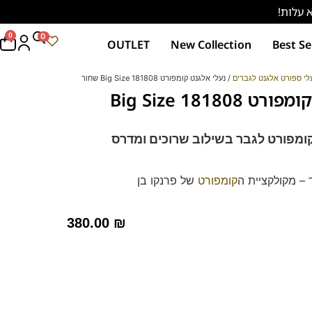
0
0
OUTLET
New Collection
Best Se
לי ספורט אלגנט לגברים
/ נעלי אלגנט קומפורט 181808 Big Size שחור
נעלי אלגנט קומפורט 181808 Big Size
קומפורט לגבר בשילוב שרוכים
ומדרס
 – מקולקציית ה
קומפורט
של פרנקו בן
רך ואיכותי.
מות וסופגות זיעה.
380.00
₪
39-46) – לחצו כאן