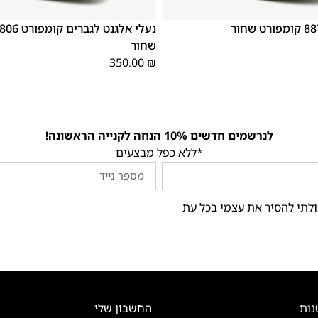
46
44
43
42
41
45
40
39
46
45
44
43
42
שחור
350.00
₪
לנרשמים חדשים 10% הנחה לקנייה הראשונה!
*ללא כפל מבצעים
ולתי להסיר את עצמי בכל עת
נות
החשבון שלי