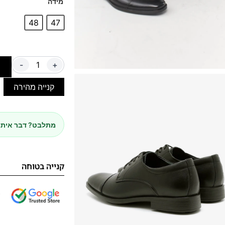
מידה
48
47
-
+
ה
קנייה מהירה
מתלבט? דבר איתנ
קנייה בטוחה