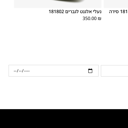
46
45
44
43
42
41
40
39
נעלי אלגנט לגברים קומפורט 181806 סירה
נעלי אלגנט לגברים 181802
350.00
₪