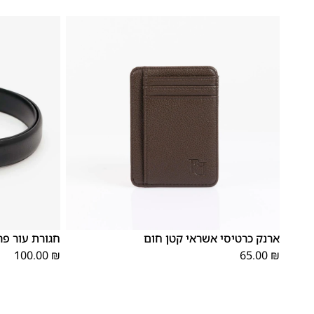
S
M
L
OS
ארנק כרטיסי אשראי קטן חום
חגורת עור פרנקו 13
100.00
₪
65.00
₪