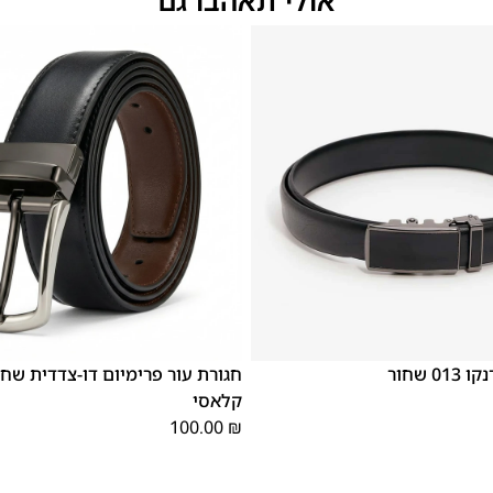
XX
XS
XL
S
M
L
XX
XS
XL
0 שחור
חגורת עור פרימיום דו-צדדית שחו
L
L
קלאסי
100.00
₪