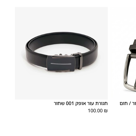
XX
XS
XL
S
M
L
ר / חום
חגורת עור אופק 001 שחור
L
100.00
₪