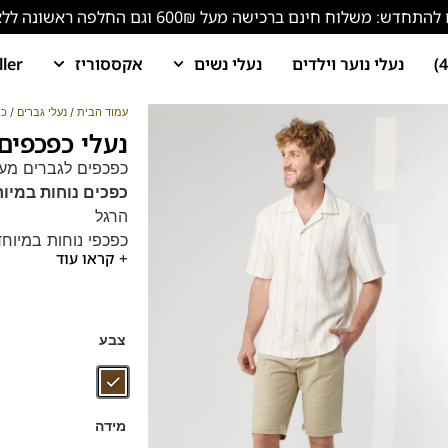
ש: משלוח חינם ברכישה מעל 600₪ וגם החלפה ראשונה ללא עלות!
נעלי נוער וילדים
נעלי נשים
אקססוריז
ller
עמוד הבית
/
נעלי גברים
/
כפ
נעלי כפכפים לגב
כפכפים לגברים מעו
כפכים נוחות במיו
הרגל
כפכפי נוחות במיוח
+ קראו עוד
גברים מעור איכותי 
מתכווננות ואבזמים, 
כפכף זה מגיע גם בצ
צבע
מידה