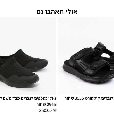
אולי תאהבו גם
46
45
44
43
42
41
40
39
46
45
44
43
42
ים קומפורט 3535 שחור
נעלי כפכפים לגברים מבד נושם ק
2965 שחור
250.00
₪