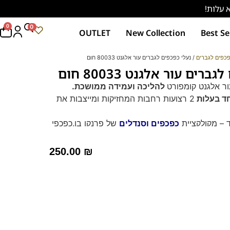
0
0
OUTLET
New Collection
Best Se
כפים לגברים
/ נעלי כפכפים לגברים עור אלגנט 80033 חום
רים עור אלגנט 80033 חום
ר אלגנט קומפורט
להליכה ועמידה ממושכת.
חד בעלות
2 רצועות רחבות המחזיקות ומייצבות את
ד – מקולקציית
כפכפים וסנדלים
של פרנקו בן.
כפכפי
בגוון חום אלגנטי. עיצוב קלאסי עם שתי רצועות
אידיאליים למראה יום-יומי אלגנטי ונינוח.
250.00
₪
בע שחור – זמש, לחץ כאן