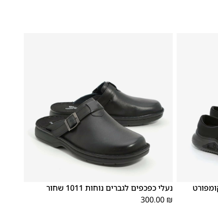
46
45
44
43
42
41
40
39
ומפורט
נעלי כפכפים לגברים נוחות 1011 שחור
300.00
₪