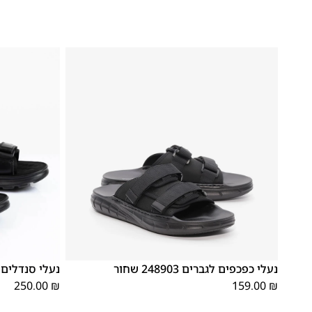
41
40
39
45
44
43
42
41
40
39
נעלי כפכפים לגברים 248903 שחור
נעלי סנדלים לגבר
250.00
₪
159.00
₪