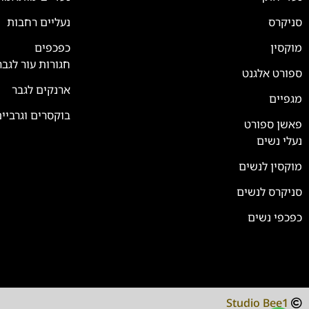
סניקרס
נעליים רחבות
צוות השירות
💬
נחזור אליך בהקדם
מוקסין
כפכפים
חגורות עור לגבר
ספורט אלגנט
ארנקים לגבר
מגפיים
בוקסרים וגרביי
פאשן ספורט
נעלי נשים
מוקסין לנשים
סניקרס לנשים
כפכפי נשים
Studio Bee1