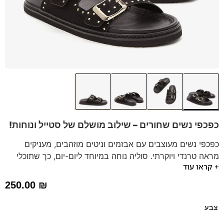
כפכפי נשים שחורים – שילוב מושלם של סטייל ונוחות!
כפכפי נשים מעוצבים עם אבזמים וניטים מוזהבים, מעניקים
מראה טרנדי ויוקרתי. סוליה נוחה במיוחד ליום-יום, כך שתוכלי
+ קראו עוד
ליהנות מ
נעליים נוחות
לכל שעות היום. זמינים במידות 36-41!
כפכפי סלייד לנשים בעיצוב רוק שיק טרנדי, משלבים סטייל נועז
250.00
₪
עם נוחות מקסימלית. מושלמים לשידרוג כל הופעה.
מותג: SJ | נעליים טבעוניות | חומרים ממוחזרים
צבע