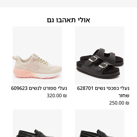
אולי תאהבו גם
42
41
40
39
38
37
36
42
41
40
39
38
37
36
נעלי כפכפי נשים 628701
נעלי ספורט לנשים 609623
שחור
₪
320.00
250.00
₪