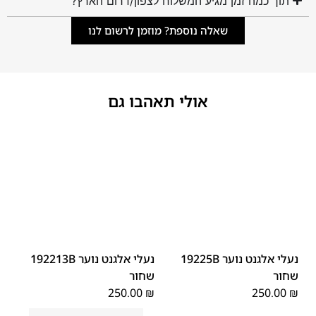
תוך כמה זמן מגיע המשלוח לצפון/דרום הארץ?
שאלה נוספת? מוזמן לרשום לנו
אולי תאהבו גם
40
39
38
37
36
35
40
39
38
37
36
35
נעלי אלגנט נוער 19225B
נעלי אלגנט נוער 192213B
שחור
שחור
250.00
₪
250.00
₪