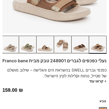
נעלי כפכפים לגברים 248901 טבק מבית Franco bane
כפכפי גברים SWELL בהשראת הים והגלישה – שילוב מושלם
של סטייל, נוחות וקלילות לקיץ הישראלי.
+ קראו עוד
לים, לעיר או ליציאה – פשוט תחליק פנימה ואתה מוכן לדרך.
הכפכפים עמידות ונוחות להליכה ממושכת מהמותג החדש
159.00
₪
SWELL של פרנקו בן
צבע