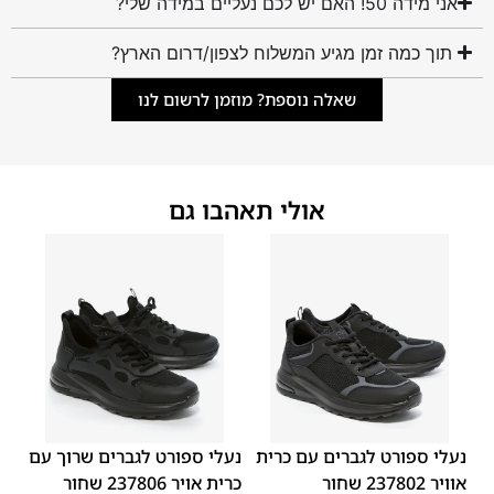
אני מידה 50! האם יש לכם נעליים במידה שלי?
תוך כמה זמן מגיע המשלוח לצפון/דרום הארץ?
שאלה נוספת? מוזמן לרשום לנו
אולי תאהבו גם
45
44
43
42
41
40
39
45
44
43
42
41
40
39
46
46
נעלי ספורט לגברים עם כרית
נעלי ספורט לגברים שרוך עם
אוויר 237802 שחור
כרית אויר 237806 שחור