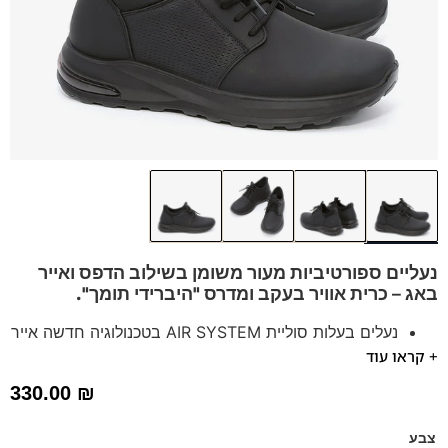
נעליים ספורטיביות מעור משומן בשילוב הדפס ואייר
באג – כרית אוויר בעקב
ומדרס "היברידי תומך".
נעלים בעלות סוליית AIR SYSTEM בטכנולוגיה חדשה אייר
+ קראו עוד
באג בולם זעזועים
נעלים נוחות במיוחד לעמידה ממושכת – מקולקציית ה
קומפורט
330.00
₪
של פרנקו בן
הנעליים עשויות עור רך ואיכותי
צבע