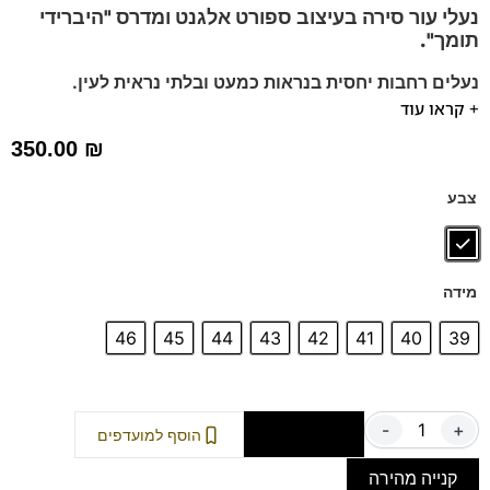
נעלי עור סירה בעיצוב ספורט אלגנט
ומדרס "היברידי
תומך".
נעלים רחבות יחסית בנראות כמעט ובלתי נראית לעין.
+ קראו עוד
מומלץ להליכה ועמידה ממושכת.
בדגם זה מומלץ לקחת מידה אחת פחות
350.00
₪
נעלים נוחות במיוחד – מקולקציית ה
קומפורט
של פרנקו בן
הנעליים עשויות עור רך ואיכותי.
צבע
ספידות וביטנות נושמות וסופגות זיעה.
מידה
46
45
44
43
42
41
40
39
-
+
הוספה לסל
הוסף למועדפים
קנייה מהירה