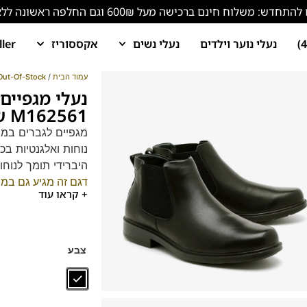
ש: משלוח חינם ברכישה מעל 600₪ וגם החלפה ראשונה ללא עלות!
נעלי נוער וילדים
נעלי נשים
אקססוריז
ller
עמוד הבית
/
Out-Of-Stock
נעלי מגפיים
M162561 שחור
נוחות ואלגנטיות בכ
היברידי תומך לנוחו
דגם זה מגיע גם במידות קטנות (
+ קראו עוד
צבע