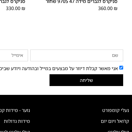
סניקרס לגברים מידה 47 9705 שחור
סניקרס לגברים ס
330.00
₪
360.00
₪
אני מאשר קבלת דיוור על מבצעים במייל ובהודעה ויודע שביכ
שליחה
נעלי קומפורט
נוער - מידות קט
קז'ואל ויום יום
מידות גדולות