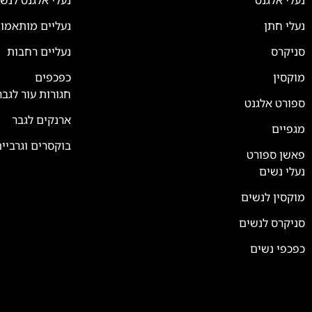
נעלי אלגנט
נעלי אלגנט לנש
נעלי חתן
נעליים מותאמו
סניקרס
נעליים רחבות
צוות השירות
💬
זמינים עכשיו
מוקסין
כפכפים
חגורות עור לגבר
ספורט אלגנט
ארנקים לגבר
מגפיים
בוקסרים וגרביי
פאשן ספורט
נעלי נשים
מוקסין לנשים
סניקרס לנשים
כפכפי נשים