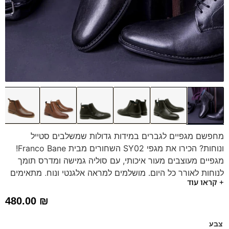
מחפשם מגפיים לגברים במידות גדולות שמשלבים סטייל
ונוחות? הכירו את מגפי SY02 השחורים מבית Franco Bane!
מגפיים מעוצבים מעור איכותי, עם סוליה גמישה ומדרס תומך
לנוחות לאורך כל היום. מושלמים למראה אלגנטי ונוח, מתאימים
+ קראו עוד
לכל אירוע. זמינים במידות גדולות 47-48!
דגם זה מגיע גם במידות קטנות (39-46) – לחצו כאן
480.00
₪
צבע