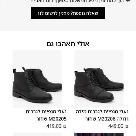
תוך כמה זמן מגיע המשלוח לצפון/דרום הארץ?
שאלה נוספת? מוזמן לרשום לנו
אולי תאהבו גם
45
44
43
42
41
40
39
46
48
47
נעלי מגפיים לגברים מידה
נעלי מגפיים לגברים
גדולה M20206 שחור
M20205 שחור
419.00
₪
449.00
₪