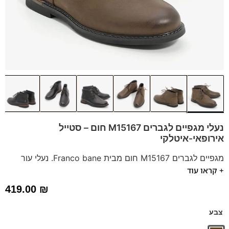
נעלי מגפיים לגברים M15167 חום – סטייל
אירופאי-איטלקי
מגפיים לגברים M15167 חום מבית Franco bane. נעלי עור
+ קראו עוד
נוחות ואלגנטיות, מושלמות לכל יום. סוליה גמישה ומדרס היברידי
תומך לנוחות מקסימלית. מראה קלאסי שמתאים לכל אירוע. מגף
419.00
₪
עור קומפורט משולב שרוכים בעיצוב עכשווי. מתאימות מאוד עם
ג'ינס.
צבע
דגם זה מגיע גם במידות 47
לחץ כאן