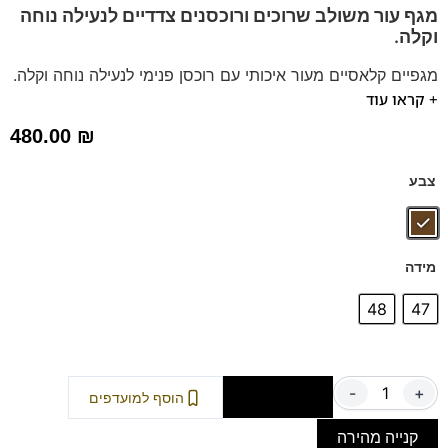
מגף עור משולב שרוכים ורוכסנים צדדיים לנעילה נוחה
וקלה.
מגפיים קלאסיים מעור איכותי עם רוכסן פנימי לנעילה נוחה וקלה.
+ קראו עוד
דגם זה מגיע גם במידות קטנות (39-46) – לחצו כאן
בדגם זה מומלץ לקחת מידה אחת קטנה יותר
480.00
₪
צבע
מידה
48
47
-
+
הוספה לסל
הוסף למועדפים
קנייה מהירה