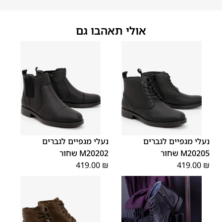
אולי תאהבו גם
45
44
43
42
41
40
39
45
44
43
42
41
40
39
46
46
נעלי מגפיים לגברים
נעלי מגפיים לגברים
M20205 שחור
M20202 שחור
419.00
₪
419.00
₪