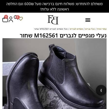
משתלם להתחדש: משלוח חינם ברכישה מעל 600₪ וגם החלפה
ראשונה ללא עלות!
0
0
נעליים במידות גדולות (47-50)
עמוד הבית
/
נעלי גברים
/
מגפיים לגברים
/ נעלי מגפיים לגברים M162561 שחור
נעלי מגפיים לגברים M162561 שחור
‹
›