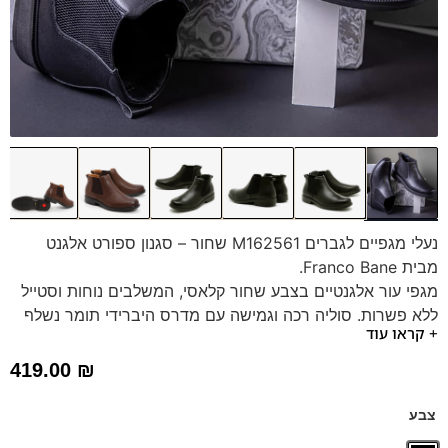
נעלי מגפיים לגברים M162561 שחור – סגנון ספורט אלגנט
מבית Franco Bane.
מגפי עור אלגנטיים בצבע שחור קלאסי, המשלבים נוחות וסטייל
ללא פשרות. סוליה רכה וגמישה עם מדרס היברידי תומך נשלף
+ קראו עוד
מבטיחים הליכה נעימה לאורך כל היום. בחרו במגפיים שיתאימו
לאורח החיים שלכם ותיהנו ממראה אופנתי וביטחון בכל צעד.
419.00
₪
דגם זה מגיע גם במידות גדולות (47-48) – לחצו כאן
צבע