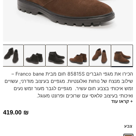
הכירו את מגפי הגברים 85815S חום מבית Franco bane –
שילוב מנצח של נוחות ואלגנטיות. מגפיים בעיצוב מודרני, עשויים
זמש איכותי בצבע חום עשיר. מגפיים לגבר מעור זמש נעים
ואיכותי בעיצוב קלאסי עם שרוכים ופרונט מעוגל.
+ קראו עוד
סוליית טרקטור לסטייל מושלם יחד עם נוחות לעמידה והליכה
ממושכת. מתאים ג'ינסים ומכנס ספורט אלגנט.
419.00
₪
צבע