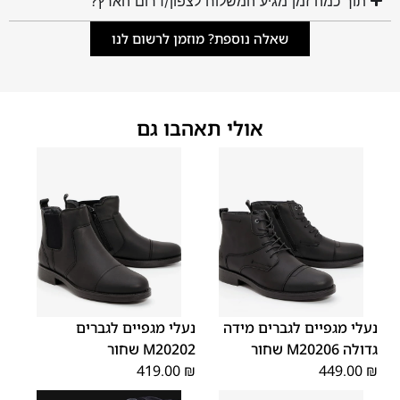
תוך כמה זמן מגיע המשלוח לצפון/דרום הארץ?
שאלה נוספת? מוזמן לרשום לנו
אולי תאהבו גם
45
44
43
42
41
40
39
46
48
47
נעלי מגפיים לגברים מידה
נעלי מגפיים לגברים
גדולה M20206 שחור
M20202 שחור
419.00
₪
449.00
₪