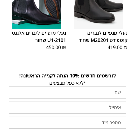
45
44
43
42
41
40
39
45
44
43
42
41
40
39
46
46
נעלי מגפיים לגברים
נעלי מגפיים לגברים אלגנט
קומפורט M20201 שחור
2101-U1 שחור
450.00
₪
419.00
₪
לנרשמים חדשים 10% הנחה לקנייה הראשונה!
*ללא כפל מבצעים