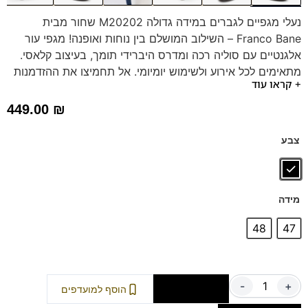
נעלי מגפיים לגברים במידה גדולה M20202 שחור מבית
Franco Bane – השילוב המושלם בין נוחות ואופנה! מגפי עור
אלגנטיים עם סוליה רכה ומדרס היברידי תומך, בעיצוב קלאסי.
מתאימים לכל אירוע ולשימוש יומיומי. אל תחמיצו את ההזדמנות
+ קראו עוד
לחוות נוחות וסטייל ללא פשרות!
דגם זה מגיע גם במידות 39-46 לחץ כאן
449.00
₪
צבע
מידה
48
47
-
+
הוספה לסל
הוסף למועדפים