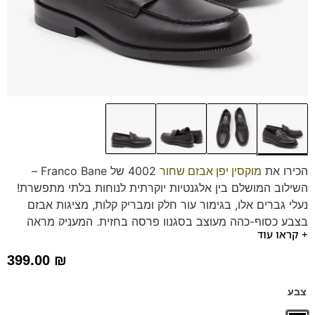
הכירו את
מוקסין יפן אבזם שחור
4002 של Franco Bane –
השילוב המושלם בין אלגנטיות יוקרתית לנוחות בלתי מתפשרת!
נעלי גברים אלו, בגימור עור חלק ומבריק קלות, מציגות אבזם
בצבע כסוף-כהה מעוצב בסגנון פרסה בחזית, המעניק מראה
+ קראו עוד
עסקי-קזואל עם נגיעה של סטייל איטלקי.
הן מצוידות בסוליה רכה, גמישה וקלה להליכה נעימה לאורך כל
399.00
₪
היום, ובמדרס היברידי תומך ו
נשלף
לנוחות מקסימלית. עיצוב
הסליפ-און מאפשר נעילה וחליצה מהירה. שדרגו את המראה
צבע
שלכם בסטייל ובנוחות.