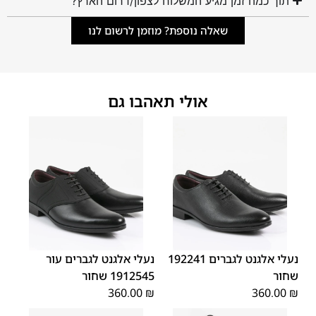
תוך כמה זמן מגיע המשלוח לצפון/דרום הארץ?
שאלה נוספת? מוזמן לרשום לנו
אולי תאהבו גם
45
44
43
42
41
40
39
45
44
43
42
41
40
39
46
46
נעלי אלגנט לגברים 192241
נעלי אלגנט לגברים עור
שחור
1912545 שחור
360.00
₪
360.00
₪