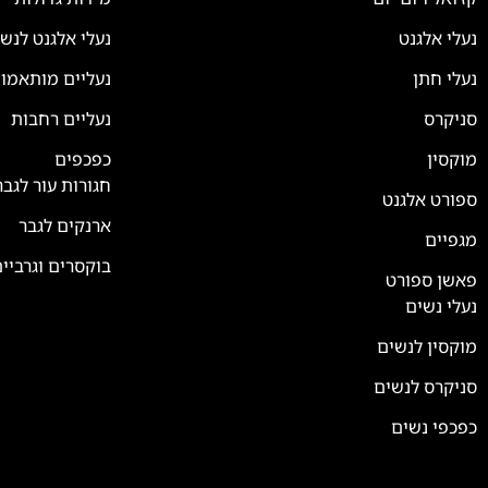
נעלי אלגנט
נעלי אלגנט לנש
נעלי חתן
נעליים מותאמו
סניקרס
נעליים רחבות
צוות השירות
💬
נחזור אליך בהקדם
מוקסין
כפכפים
חגורות עור לגבר
ספורט אלגנט
ארנקים לגבר
מגפיים
בוקסרים וגרביי
פאשן ספורט
נעלי נשים
מוקסין לנשים
סניקרס לנשים
כפכפי נשים