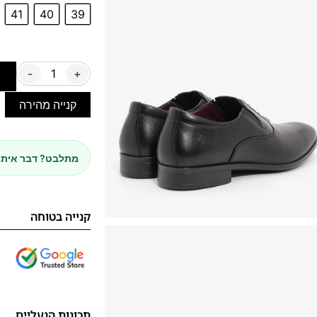
41
40
39
-
+
ה
קנייה מהירה
מתלבט? דבר איתנ
קנייה בטוחה
תכונות הנעליים