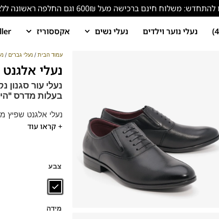
ש: משלוח חינם ברכישה מעל 600₪ וגם החלפה ראשונה ללא עלות!
נעלי נוער וילדים
נעלי נשים
אקססוריז
ller
עמוד הבית
/
נעלי גברים
/
נע
נעלי אלגנט לגברים
נעלי עור סגנון נ
בעלות מדרס "היב
נעלי אלגנט שפיץ מ
+ קראו עוד
מתאים כנעלי חתן, 
הנעלים נוחות במיוח
נעליים עשויות עור ר
דגם זה מגיע גם במידות 47
צבע
מידה