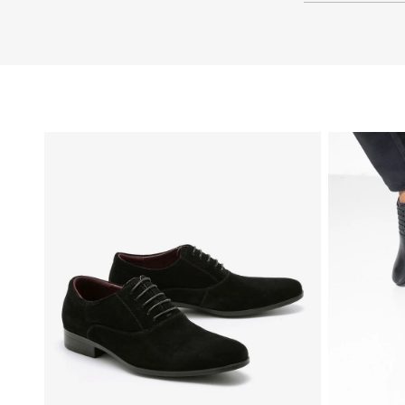
46
45
44
43
42
41
40
39