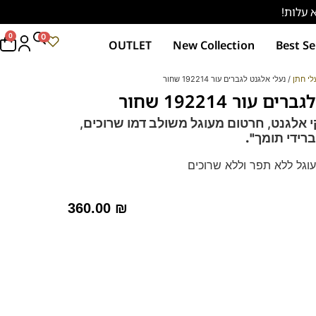
0
0
OUTLET
New Collection
Best Se
לי חתן
/ נעלי אלגנט לגברים עור 192214 שחור
 עור 192214 שחור
קי אלגנט, חרטום מעוגל משולב דמו שרוכים,
רידי תומך".
עוגל ללא תפר וללא שרוכים
לחליפות ולשבתות.
ד – מקולקציית ה
קומפורט
של פרנקו בן
360.00
₪
ך ואיכותי,
ספידות וביטנות נושמות וסופגות זיעה.
 לחץ כאן