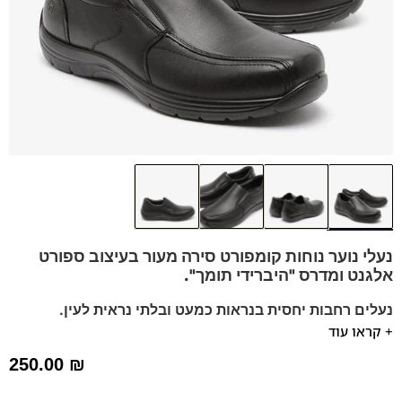
נעלי נוער נוחות קומפורט סירה מעור בעיצוב ספורט
אלגנט
ומדרס "היברידי תומך".
נעלים רחבות יחסית בנראות כמעט ובלתי נראית לעין.
+ קראו עוד
מומלץ להליכה ועמידה ממושכת.
ניתן לשלוף את המדרס שלנו ולהחליף עם המדרס שלכם.
250.00
₪
נעלים נוחות במיוחד – מקולקציית ה
קומפורט
של פרנקו בן
הנעליים עשויות עור רך ואיכותי