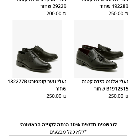
19228B שחור
2922B שחור
200.00
₪
250.00
₪
40
39
38
37
36
35
40
39
38
37
36
35
נעלי אלגנט מידה קטנה
נעלי נוער קומפורט 182277B
B1912515 שחור
שחור
250.00
₪
250.00
₪
לנרשמים חדשים 10% הנחה לקנייה הראשונה!
*ללא כפל מבצעים