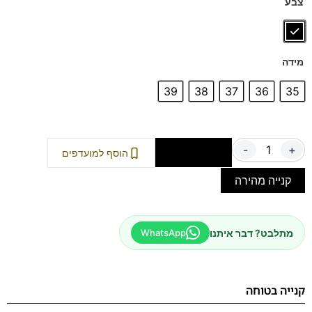
צבע
ספידות וביטנות נושמות וסופגות זיעה.
דגם זה מגיע גם במידה גדולה – מידה 47 – לחצו כאן
מידה
39
38
37
36
35
-
+
הוספה לסל
הוסף למועדפים
קנייה מהירה
מתלבט? דבר איתנו
WhatsApp
קנייה בטוחה