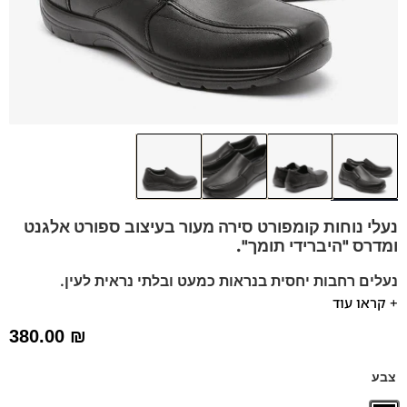
נעלי נוחות קומפורט סירה מעור בעיצוב ספורט אלגנט
ומדרס "היברידי תומך".
נעלים רחבות יחסית בנראות כמעט ובלתי נראית לעין.
+ קראו עוד
מומלץ להליכה ועמידה ממושכת.
ניתן לשלוף את המדרס שלנו ולהחליף עם המדרס שלכם.
380.00
₪
נעלים נוחות במיוחד – מקולקציית ה
קומפורט
של פרנקו בן
הנעליים עשויות עור רך ואיכותי
צבע
ספידות וביטנות נושמות וסופגות זיעה.