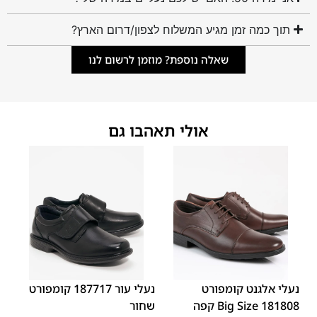
תוך כמה זמן מגיע המשלוח לצפון/דרום הארץ?
שאלה נוספת? מוזמן לרשום לנו
אולי תאהבו גם
45
44
43
42
41
40
39
46
48
47
נעלי אלגנט קומפורט
נעלי עור 187717 קומפורט
181808 Big Size קפה
שחור