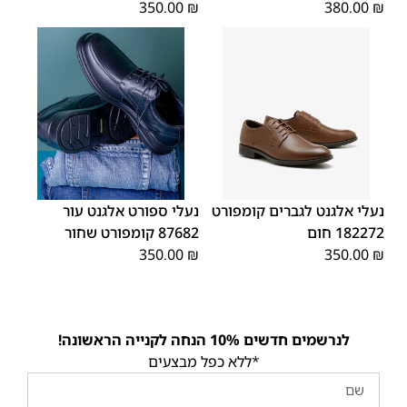
350.00
₪
380.00
₪
45
44
43
42
41
40
39
39
45
44
43
42
41
40
46
46
נעלי אלגנט לגברים קומפורט
נעלי ספורט אלגנט עור
182272 חום
87682 קומפורט שחור
350.00
₪
350.00
₪
לנרשמים חדשים 10% הנחה לקנייה הראשונה!
*ללא כפל מבצעים