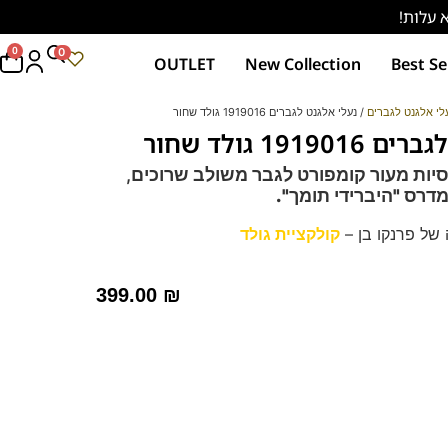
0
0
OUTLET
New Collection
Best Se
לי אלגנט לגברים
/ נעלי אלגנט לגברים 1919016 גולד שחור
191 גולד שחור
יות מעור קומפורט לגבר משולב שרוכים,
דרס "היברידי תומך".
של פרנקו בן –
קולקציית גולד
ם תפרים בפורנט הנעל למראה עשיר.
ועים, מומלץ גם כנעלי חתן.
399.00
₪
 – מקולקציית ה
קומפורט
גולד של פרנקו בן
רך ואיכותי.
מות וסופגות זיעה.