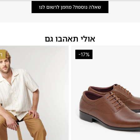
שאלה נוספת? מוזמן לרשום לנו
אולי תאהבו גם
-17%
חז
46
45
44
43
42