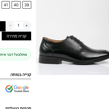
41
40
39
-
+
ה
קנייה מהירה
מתלבט? דבר איתנ
קנייה בטוחה
תכונות הנעליים