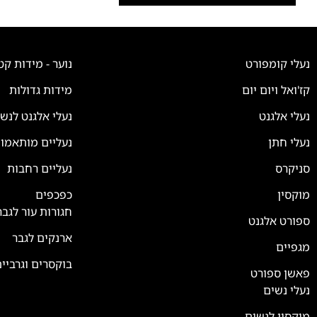
נעלי קומפורט
נוער - מידות קט
קז'ואל ויום יום
מידות גדולות
נעלי אלגנט
נעלי אלגנט לנש
נעלי חתן
נעליים מותאמו
סניקרס
נעליים רחבות
צוות השירות
💬
זמינים עכשיו
מוקסין
כפכפים
חגורות עור לגבר
ספורט אלגנט
ארנקים לגבר
מגפיים
בוקסרים וגרביי
פאשן ספורט
נעלי נשים
מוקסין לנשים