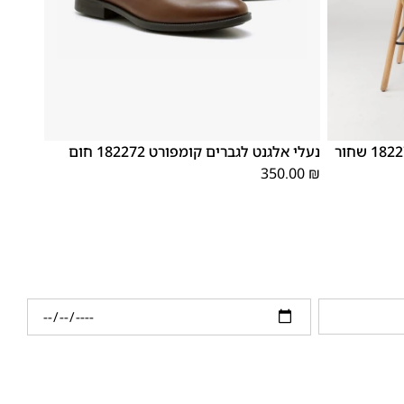
46
39
45
44
43
42
41
40
נעלי אלגנט לגברים קומפורט 182272 חום
350.00
₪