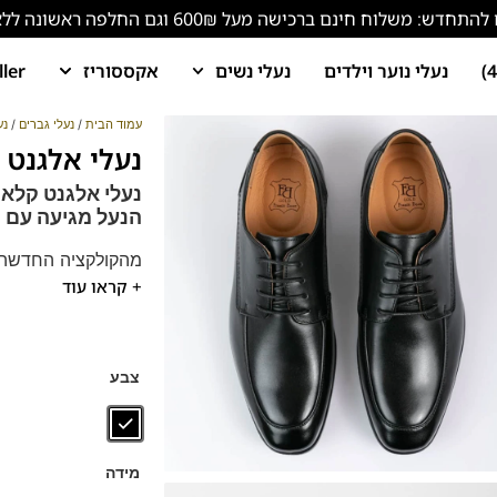
ש: משלוח חינם ברכישה מעל 600₪ וגם החלפה ראשונה ללא עלות!
נעלי נוער וילדים
נעלי נשים
אקססוריז
ller
עמוד הבית
/
נעלי גברים
/
נע
נעלי אלגנט לגברים 9016
נעלי אלגנט קלאס
הנעל מגיעה עם
מ
מהקולקציה החדשה 
+ קראו עוד
נעלי אלגנט מעור ע
מתאים לחליפות ואיר
נעלים נוחות במיוחד
הנעליים עשויות עור 
צבע
ספידות וביטנות נוש
מידה