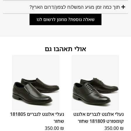
תוך כמה זמן מגיע המשלוח לצפון/דרום הארץ?
שאלה נוספת? מוזמן לרשום לנו
אולי תאהבו גם
45
44
43
42
41
40
39
45
44
43
42
41
40
39
46
46
נעלי אלגנט לגברים אלגנט
נעלי אלגנט לגברים 181805
קומפורט 181809 שחור
שחור
350.00
₪
350.00
₪