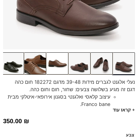
נעלי אלגנט לגברים מידות 39-48 מדגם 182272 חום כהה
דגם זה מגיע בשלושה צבעים: שחור, חום וחום כהה.
עיצוב קלאסי ואלגנטי בסגנון אירופאי-איטלקי מבית
Franco bane.
+ קראו עוד
עשויות עור איכותי ועמיד.
סוליה רכה, קלה וגמישה לנוחות מירבית בכל צעד.
350.00
₪
כוללות מדרס היברידי תומך נשלף לתמיכה והגנה
לכף הרגל.
צבע