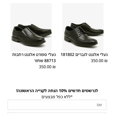
45
44
43
42
41
40
39
45
44
43
42
41
40
39
46
46
נעלי אלגנט לגברים 181802
נעלי ספורט אלגנט רחבות
₪
350.00
88713 שחור
350.00
₪
לנרשמים חדשים 10% הנחה לקנייה הראשונה!
*ללא כפל מבצעים