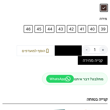
אידיאליות למראה עסקי, יומיומי או לאירועים.
זמינות גם במידות 39-48.
השילוב המושלם של סטייל, איכות ונוחות לאורך כל
מידה
היום.
46
45
44
43
42
41
40
39
-
+
הוספה לסל
הוסף למועדפים
קנייה מהירה
מתלבט? דבר איתנו
WhatsApp
קנייה בטוחה