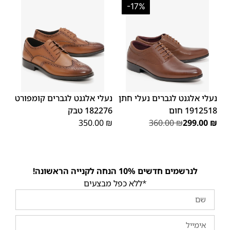
-17%
45
44
43
42
41
40
39
45
44
43
42
41
40
39
46
46
נעלי אלגנט לגברים נעלי חתן
נעלי אלגנט לגברים קומפורט
1912518 חום
182276 טבק
350.00
₪
360.00
₪
299.00
₪
לנרשמים חדשים 10% הנחה לקנייה הראשונה!
*ללא כפל מבצעים