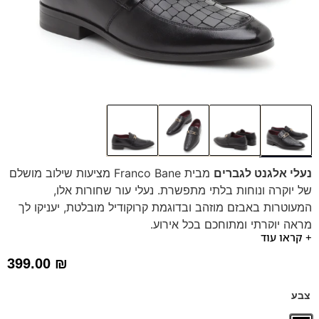
נעלי אלגנט לגברים
מבית Franco Bane מציעות שילוב מושלם
של יוקרה ונוחות בלתי מתפשרת. נעלי עור שחורות אלו,
המעוטרות באבזם מוזהב ובדוגמת קרוקודיל מובלטת, יעניקו לך
מראה יוקרתי ומתוחכם בכל אירוע.
+ קראו עוד
נוחות מירבית הודות למדרס ההיברידי התומך וסוליה
גמישה.
399.00
₪
סטייל איטלקי קלאסי עם גימור מבריק ועיצוב
סליפ-און ללא שרוכים.
צבע
עמידות גבוהה מחומרים איכותיים שישמשו אותך