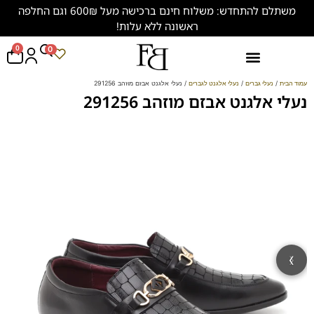
משתלם להתחדש: משלוח חינם ברכישה מעל 600₪ וגם החלפה
ראשונה ללא עלות!
0
0
נעליים במידות גדולות (47-50)
עמוד הבית
/
נעלי גברים
/
נעלי אלגנט לגברים
/ נעלי אלגנט אבזם מוזהב 291256
נעלי אלגנט אבזם מוזהב 291256
‹
›