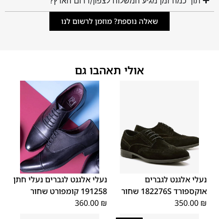
תוך כמה זמן מגיע המשלוח לצפון/דרום הארץ?
שאלה נוספת? מוזמן לרשום לנו
אולי תאהבו גם
45
44
43
42
41
40
39
45
44
43
42
41
40
39
46
46
נעלי אלגנט לגברים
נעלי אלגנט לגברים נעלי חתן
אוקספורד 182276S שחור
191258 קומפורט שחור
360.00
₪
350.00
₪