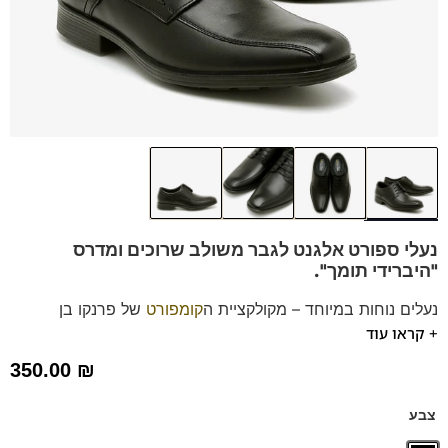
נעלי ספורט אלגנט לגבר משולב שרוכים
ומדרס
"היברידי תומך".
נעלים נוחות במיוחד – מקולקציית ה
קומפורט
של פרנקו בן
+ קראו עוד
הנעליים עשויות עור רך ואיכותי.
ספידות וביטנות נושמות וסופגות זיעה.
350.00
₪
דגם זה מגיע גם במידות קטנות (35-39) – לחצו כאן
דגם זה מגיע גם במידות גדולות (47-48) – לחצו כאן
צבע