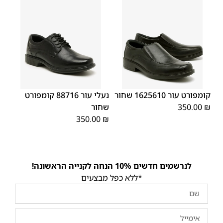
45
44
43
42
41
40
39
45
44
43
42
41
40
39
46
46
קומפורט עור 1625610 שחור
נעלי עור 88716 קומפורט
₪
350.00
שחור
350.00
₪
לנרשמים חדשים 10% הנחה לקנייה הראשונה!
*ללא כפל מבצעים