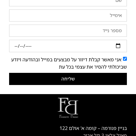
אני מאשר קבלת דיוור על מבצעים במייל ובהודעה ויודע
שביכולתי להסיר את עצמי בכל עת
שליחה
בניין פנורמה – קומה א' אולם 122
פאול צלאן 3 תל אביב