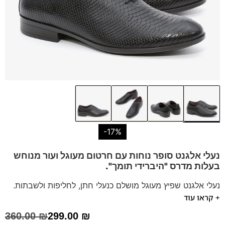
-17%
נעלי אלגנט סופר נוחות עם חרטום מעוגל ועור מנוחש
בעלות מדרס "היברידי תומך".
נעלי אלגנט שפיץ מעוגל מושלם כנעלי חתן, לחליפות ולשבתות.
+ קראו עוד
הנעלים נוחות במיוחד – מקולקציית ה
קומפורט
של פרנקו בן
נעליים עשויות עור רך ואיכותי,
ספידות וביטנות נושמות וסופגות
360.00
₪
299.00
₪
זיעה.