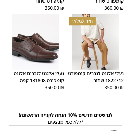
קומפורט שחור
קומפורט שחור
360.00
₪
360.00
₪
חזר למלאי
45
44
43
42
41
40
39
43
42
41
40
39
46
45
46
44
נעלי אלגנט לגברים קומפורט
נעלי אלגנט לגברים אלגנט
1822712 שחור
קומפורט 181808 קפה
350.00
₪
350.00
₪
לנרשמים חדשים 10% הנחה לקנייה הראשונה!
*ללא כפל מבצעים