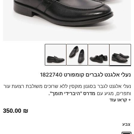
נעלי אלגנט לגברים קומפורט 1822740
נעלי אלגנט לגבר בסגנון מוקסין ללא שרוכים משולבת רצועת עור
ותפרים, מגיע עם
מדרס "היברידי תומך".
+ קראו עוד
נעלים נוחות במיוחד – מקולקציית ה
קומפורט
של פרנקו בן
הנעליים עשויות עור רך ואיכותי.
350.00
₪
ספידות וביטנות נושמות וסופגות זיעה.
צבע