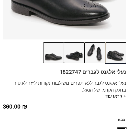
נעלי אלגנט לגברים 1822747
נעלי אלגנט לגבר ללא תפרים משולבות נקודות לייזר לעיטור
בחלק הקדמי של הנעל.
+ קראו עוד
הנעליים מושלמות כנעלי חתן או לחליפות.
מגיע עם
מדרס "היברידי תומך".
360.00
₪
נעלים נוחות במיוחד – מקולקציית ה
קומפורט
של פרנקו בן
הנעליים עשויות עור רך ואיכותי.
צבע