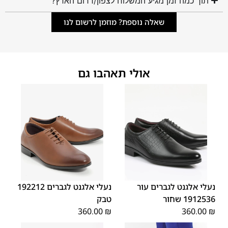
תוך כמה זמן מגיע המשלוח לצפון/דרום הארץ?
שאלה נוספת? מוזמן לרשום לנו
אולי תאהבו גם
45
44
43
42
41
40
39
45
44
43
42
41
40
39
46
46
נעלי אלגנט לגברים עור
נעלי אלגנט לגברים 192212
1912536 שחור
טבק
360.00
₪
360.00
₪