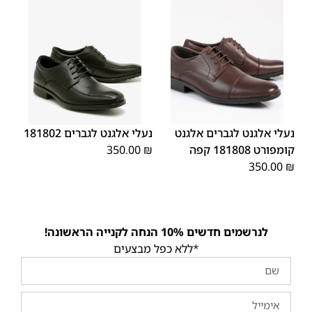
45
44
43
42
41
40
39
45
44
43
42
41
40
39
46
46
נעלי אלגנט לגברים אלגנט
נעלי אלגנט לגברים 181802
קומפורט 181808 קפה
₪
350.00
350.00
₪
לנרשמים חדשים 10% הנחה לקנייה הראשונה!
*ללא כפל מבצעים