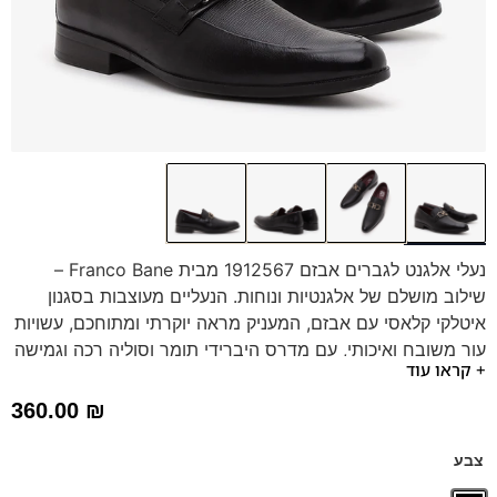
נעלי אלגנט לגברים אבזם 1912567 מבית Franco Bane –
שילוב מושלם של אלגנטיות ונוחות. הנעליים מעוצבות בסגנון
איטלקי קלאסי עם אבזם, המעניק מראה יוקרתי ומתוחכם, עשויות
עור משובח ואיכותי, עם מדרס היברידי תומך וסוליה רכה וגמישה
+ קראו עוד
להליכה נוחה לאורך כל היום. מתאימות לאירועים מיוחדים
ולשימוש יומיומי. בחרו בסטייל ובנוחות של Franco Bane.
360.00
₪
צבע