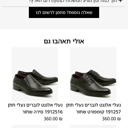
תוך כמה זמן מגיע המשלוח לצפון/דרום הארץ?
שאלה נוספת? מוזמן לרשום לנו
אולי תאהבו גם
45
44
43
42
41
40
39
45
44
43
42
41
40
39
46
46
נעלי אלגנט לגברים נעלי חתן
נעלי אלגנט לגברים נעלי חתן
191257 קומפורט שחור
1912516 סירה שחור
360.00
₪
360.00
₪