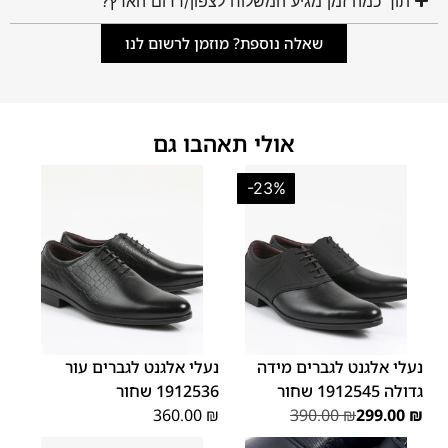
תוך כמה זמן מגיע המשלוח לצפון/דרום הארץ?
שאלה נוספת? מוזמן לרשום לנו
אולי תאהבו גם
-23%
45
44
43
42
41
40
39
46
48
47
נעלי אלגנט לגברים מידה
נעלי אלגנט לגברים עור
גדולה 1912545 שחור
1912536 שחור
360.00
₪
390.00
₪
299.00
₪