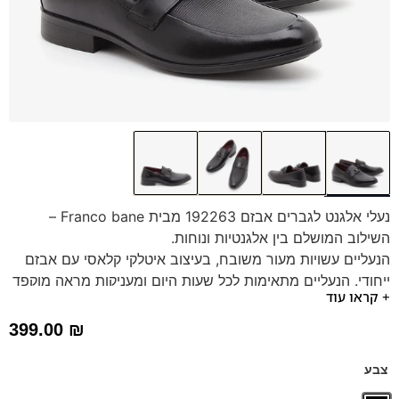
נעלי אלגנט לגברים אבזם 192263 מבית Franco bane –
השילוב המושלם בין אלגנטיות ונוחות.
הנעליים עשויות מעור משובח, בעיצוב איטלקי קלאסי עם אבזם
ייחודי. הנעליים מתאימות לכל שעות היום ומעניקות מראה מוקפד
+ קראו עוד
ויוקרתי. מדרס היברידי תומך מבטיח נוחות מקסימלית ותמיכה
לאורך כל היום. הזמינו עכשיו ותיהנו מסטייל ואיכות בלתי
399.00
₪
מתפשרים!
צבע