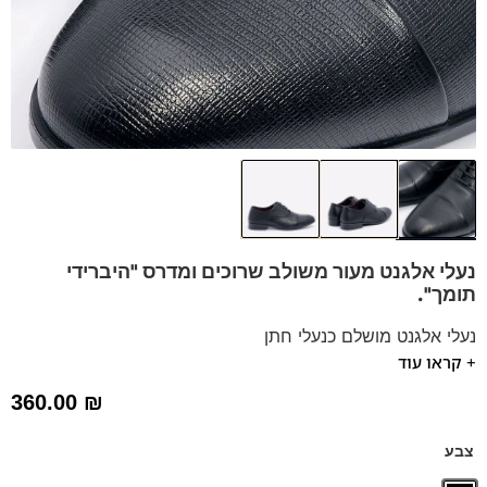
נעלי אלגנט מעור משולב שרוכים
ומדרס "היברידי
תומך".
נעלי אלגנט מושלם כנעלי חתן
+ קראו עוד
נעלים נוחות במיוחד – מקולקציית ה
קומפורט
של פרנקו בן
הנעליים עשויות עור רך ואיכותי.
360.00
₪
ספידות וביטנות נושמות וסופגות זיעה.
דגם זה מגיע גם במידה 47, לחץ כאן
צבע
וגם במידות קטנות 35-39 לחץ כאן