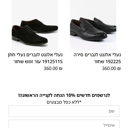
45
44
43
42
41
40
39
45
44
43
42
41
40
39
46
46
נעלי אלגנט לגברים סירה
נעלי אלגנט לגברים נעלי חתן
192225 שחור
1912511S עור זמש שחור
360.00
₪
360.00
₪
לנרשמים חדשים 10% הנחה לקנייה הראשונה!
*ללא כפל מבצעים