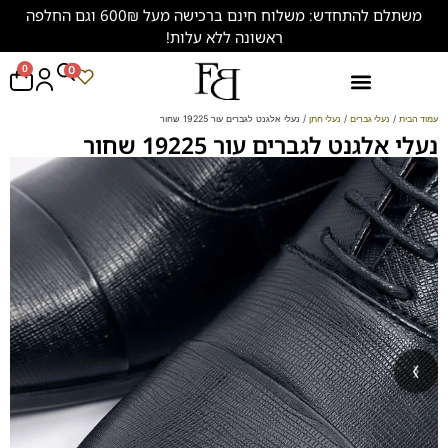
משתלם להתחדש: משלוח חינם ברכישה מעל 600₪ וגם החלפה
ראשונה ללא עלות!
0
0
נעליים במידות גדולות (47-50)
עמוד הבית
/
נעלי גברים
/
נעלי חתן
/ נעלי אלגנט לגברים עור 19225 שחור
נעלי אלגנט לגברים עור 19225 שחור
‹
›