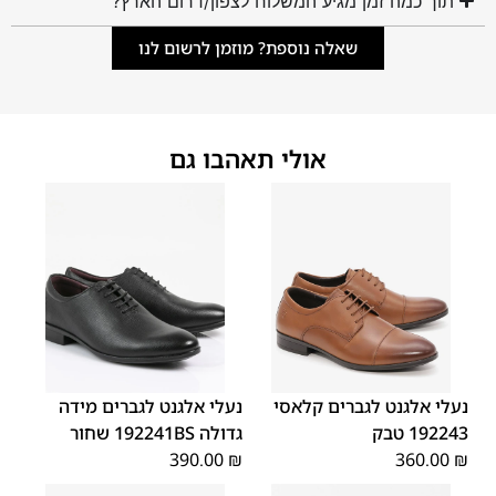
תוך כמה זמן מגיע המשלוח לצפון/דרום הארץ?
שאלה נוספת? מוזמן לרשום לנו
אולי תאהבו גם
45
44
43
42
41
40
39
48
47
46
נעלי אלגנט לגברים קלאסי
נעלי אלגנט לגברים מידה
192243 טבק
גדולה 192241BS שחור
390.00
₪
360.00
₪