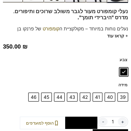
נעלי קומפורט מעור לגבר משולב שרוכים ותיפורים.
מדרס "היברידי תומך".
נעלים נוחות במיוחד – מקולקציית ה
קומפורט
של פרנקו בן
+ קראו עוד
הנעליים עשויות עור רך ואיכותי.
ספידות וביטנות נושמות וסופגות זיעה.
350.00
₪
דגם זה מגיע גם במידות קטנות 35-39>>>
לדגם 1822710B
הקליקו כאן
צבע
דגם זה מגיע גם במידות גדולות 47-48 >>>
הקליקו כאן
מידה
46
45
44
43
42
41
40
39
-
+
הוספה לסל
הוסף למועדפים