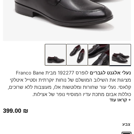
נעלי אלגנט לגברים
לופרס 192277 מבית Franco Bane
מציגות את השילוב המושלם של נוחות יוקרתית וסטייל איטלקי
קלאסי. נעלי עור שחורות ומלוטשות אלו, מעוצבות ללא שרוכים,
כוללות אבזם מתכת עדין המוסיף נופך של אצילות.
+ קראו עוד
הן מיוצרות מעורות משובחים ומצוידות בסוליה רכה, קלה
וגמישה, ומדרס היברידי תומך נשלף, המבטיחים נוחות
399.00
₪
מקסימלית לכל אורך היום. בין אם לעבודה או לאירוע, נעליים אלו
ישדרגו כל מראה בקלות.
צבע
הרגישו את ההבדל עם Franco Bane – הזמינו עכשיו וחוו איכות