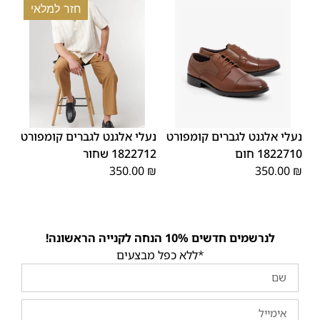
חזר למלאי
43
42
41
40
39
46
45
45
44
43
42
41
40
39
44
46
נעלי אלגנט לגברים קומפורט
נעלי אלגנט לגברים קומפורט
1822710 חום
1822712 שחור
350.00
₪
350.00
₪
לנרשמים חדשים 10% הנחה לקנייה הראשונה!
*ללא כפל מבצעים