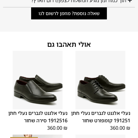
תוך כמה זמן מגיע המשלוח לצפון/דרום הארץ?
שאלה נוספת? מוזמן לרשום לנו
אולי תאהבו גם
45
44
43
42
41
40
39
45
44
43
42
41
40
39
46
46
נעלי אלגנט לגברים נעלי חתן
נעלי אלגנט לגברים נעלי חתן
191251 קומפורט שחור
1912516 סירה שחור
360.00
₪
360.00
₪